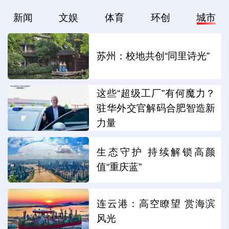
新闻
文娱
体育
环创
城市
苏州：校地共创“同里诗光”
这些“超级工厂”有何魔力？
驻华外交官解码合肥智造新
力量
生态守护 持续解锁高颜
值“重庆蓝”
连云港：高空瞭望 赏海滨
风光