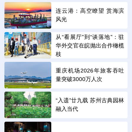
连云港：高空瞭望 赏海滨
风光
从“看展厅”到“谈落地”：驻
华外交官在皖抛出合作橄榄
枝
重庆机场2026年旅客吞吐
量突破3000万人次
“入遗”廿九载 苏州古典园林
融入当代