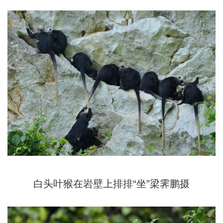
白头叶猴在岩壁上排排“坐”梁霁鹏摄