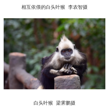
相互依偎的白头叶猴 李农智摄
白头叶猴 梁霁鹏摄