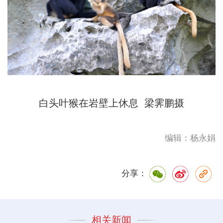
白头叶猴在岩壁上休息 梁霁鹏摄
编辑：杨永娟
分享：
相关新闻