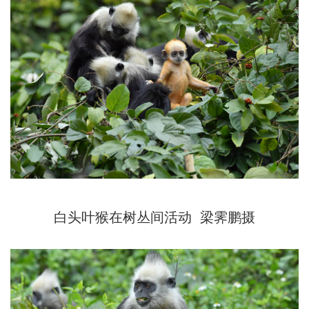
白头叶猴在树丛间活动 梁霁鹏摄