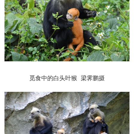
觅食中的白头叶猴 梁霁鹏摄