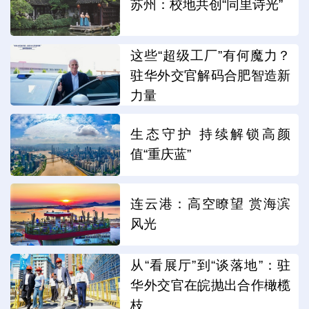
苏州：校地共创“同里诗光”
这些“超级工厂”有何魔力？
驻华外交官解码合肥智造新
力量
生态守护 持续解锁高颜
值“重庆蓝”
连云港：高空瞭望 赏海滨
风光
从“看展厅”到“谈落地”：驻
华外交官在皖抛出合作橄榄
枝