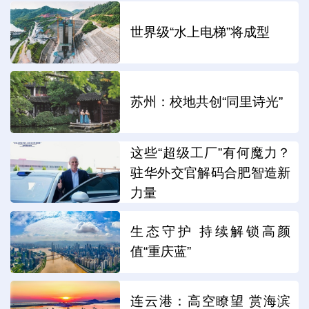
世界级“水上电梯”将成型
苏州：校地共创“同里诗光”
这些“超级工厂”有何魔力？
驻华外交官解码合肥智造新
力量
生态守护 持续解锁高颜
值“重庆蓝”
连云港：高空瞭望 赏海滨