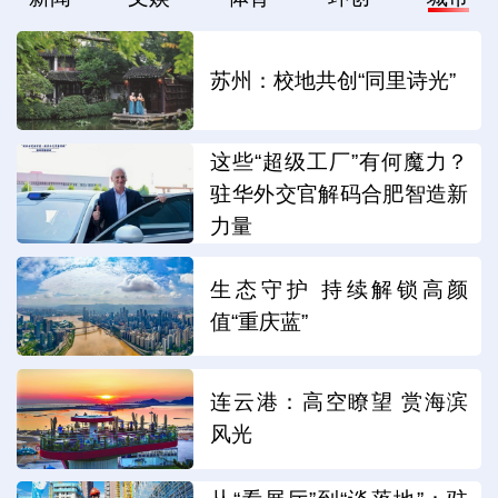
苏州：校地共创“同里诗光”
这些“超级工厂”有何魔力？
驻华外交官解码合肥智造新
力量
生态守护 持续解锁高颜
值“重庆蓝”
连云港：高空瞭望 赏海滨
风光