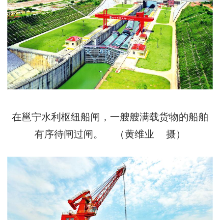
在邕宁水利枢纽船闸，一艘艘满载货物的船舶
有序待闸过闸。 （黄维业 摄）