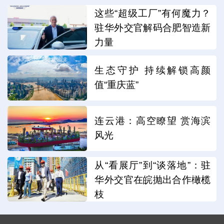
这些“超级工厂”有何魔力？
驻华外交官解码合肥智造新
力量
生态守护 持续解锁高颜
值“重庆蓝”
连云港：高空瞭望 赏海滨
风光
从“看展厅”到“谈落地”：驻
华外交官在皖抛出合作橄榄
枝