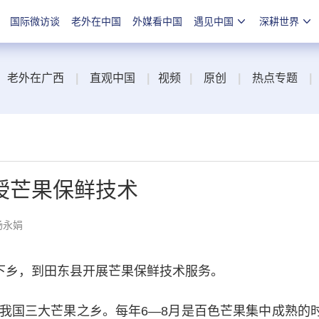
国际微访谈
老外在中国
外媒看中国
遇见中国
深耕世界
老外在广西
|
直观中国
|
视频
|
原创
|
热点专题
|
授芒果保鲜技术
杨永娟
下乡，到田东县开展芒果保鲜技术服务。
国三大芒果之乡。每年6—8月是百色芒果集中成熟的