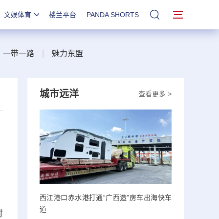
文娱体育
楼兰平台
PANDA SHORTS
站内搜索
一带一路
|
魅力东盟
城市远洋
查看更多 >
西江港口赤水港打通“广西造”房车出海快车
道
时