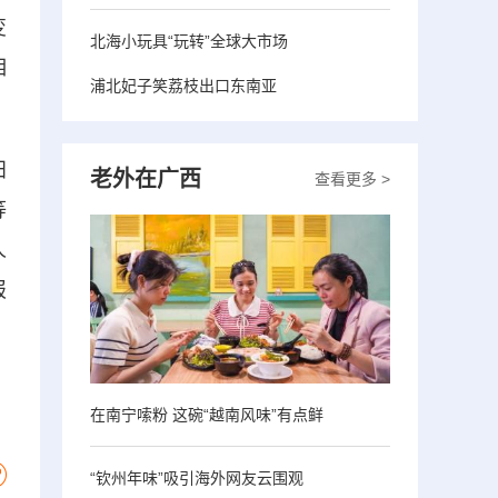
变
北海小玩具“玩转”全球大市场
相
浦北妃子笑荔枝出口东南亚
田
老外在广西
查看更多 >
等
人
报
在南宁嗦粉 这碗“越南风味”有点鲜
“钦州年味”吸引海外网友云围观