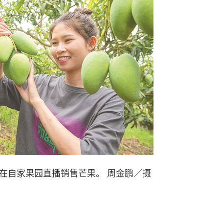
在自家果园直播销售芒果。 周金鹏／摄