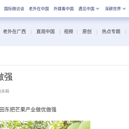
国际微访谈
老外在中国
外媒看中国
遇见中国
深耕世界
老外在广西
|
直观中国
|
视频
|
原创
|
热点专题
|
做强
杨永娟
 田东把芒果产业做优做强