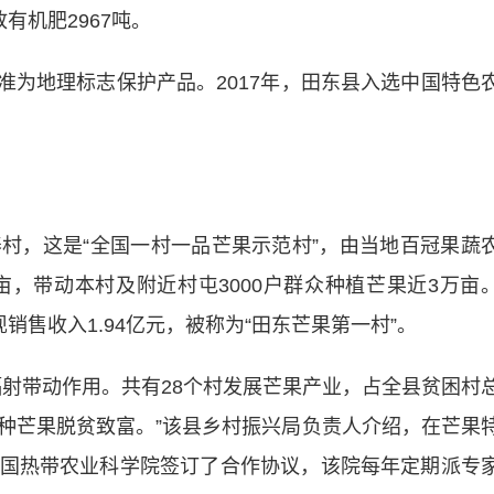
放有机肥2967吨。
准为地理标志保护产品。2017年，田东县入选中国特色
，这是“全国一村一品芒果示范村”，由当地百冠果蔬
亩，带动本村及附近村屯3000户群众种植芒果近3万亩
现销售收入1.94亿元，被称为“田东芒果第一村”。
带动作用。共有28个村发展芒果产业，占全县贫困村
6万人种芒果脱贫致富。”该县乡村振兴局负责人介绍，在芒果
国热带农业科学院签订了合作协议，该院每年定期派专