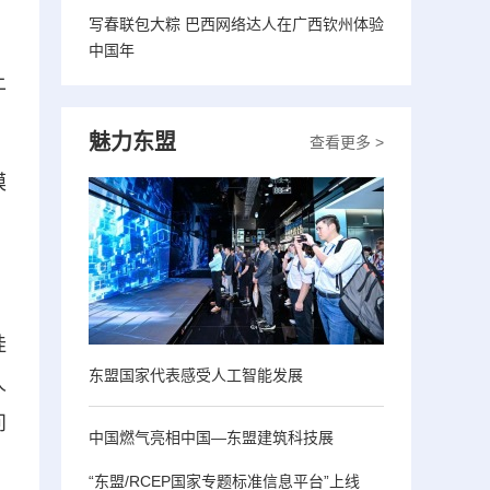
写春联包大粽 巴西网络达人在广西钦州体验
中国年
上
魅力东盟
查看更多 >
模
桂
东盟国家代表感受人工智能发展
人
问
中国燃气亮相中国—东盟建筑科技展
“东盟/RCEP国家专题标准信息平台”上线