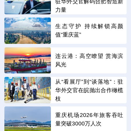
驻华外交官解码合肥智造新
力量
生态守护 持续解锁高颜
值“重庆蓝”
连云港：高空瞭望 赏海滨
风光
从“看展厅”到“谈落地”：驻
华外交官在皖抛出合作橄榄
枝
重庆机场2026年旅客吞吐
量突破3000万人次