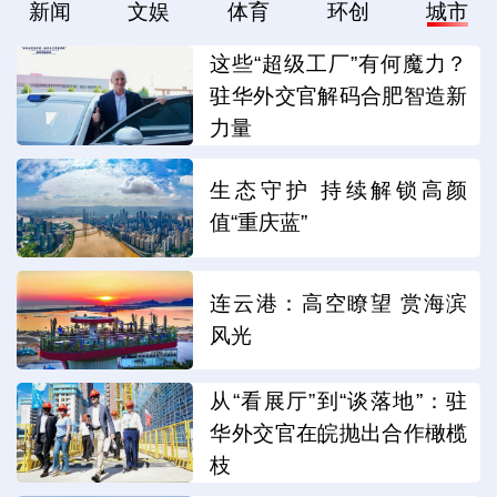
新闻
文娱
体育
环创
城市
这些“超级工厂”有何魔力？
驻华外交官解码合肥智造新
力量
生态守护 持续解锁高颜
值“重庆蓝”
连云港：高空瞭望 赏海滨
风光
从“看展厅”到“谈落地”：驻
华外交官在皖抛出合作橄榄
枝