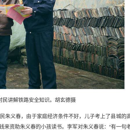
民讲解铁路安全知识。胡玄德摄
朱义春，由于家庭经济条件不好，儿子考上了县城的
钱来资助朱义春的小孩读书。李军对朱义春说：“有一句