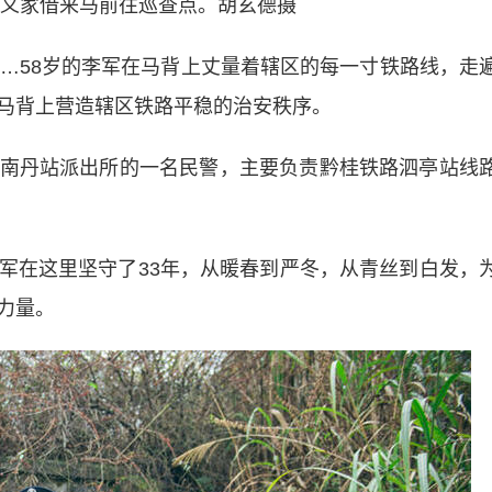
家借来马前往巡查点。胡玄德摄
58岁的李军在马背上丈量着辖区的每一寸铁路线，走
马背上营造辖区铁路平稳的治安秩序。
丹站派出所的一名民警，主要负责黔桂铁路泗亭站线
在这里坚守了33年，从暖春到严冬，从青丝到白发，
力量。