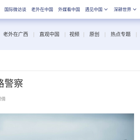
国际微访谈
老外在中国
外媒看中国
遇见中国
深耕世界
老外在广西
|
直观中国
|
视频
|
原创
|
热点专题
|
路警察
颖倩