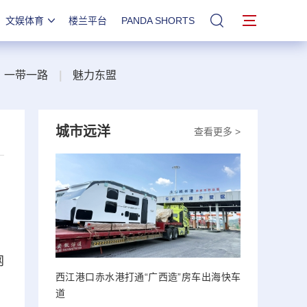
文娱体育
楼兰平台
PANDA SHORTS
站内搜索
一带一路
|
魅力东盟
城市远洋
查看更多 >
网
西江港口赤水港打通“广西造”房车出海快车
道