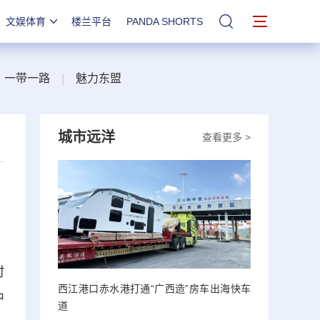
文娱体育
楼兰平台
PANDA SHORTS
站内搜索
一带一路
|
魅力东盟
城市远洋
查看更多 >
村
西江港口赤水港打通“广西造”房车出海快车
中
道