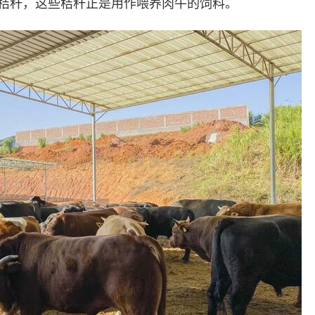
秸秆，这些秸秆正是用作喂养肉牛的饲料。