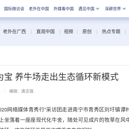
国际微访谈
老外在中国
外媒看中国
遇见中国
深耕世界
老外在广西
|
直观中国
|
视频
|
原创
|
热点专题
|
为宝 养牛场走出生态循环新模式
线
编辑：唐志强
020网络媒体青秀行”采访团走进南宁市青秀区刘圩镇谭
坡上坐落着一座座现代化牛舍，随处可见成片的牧草在风