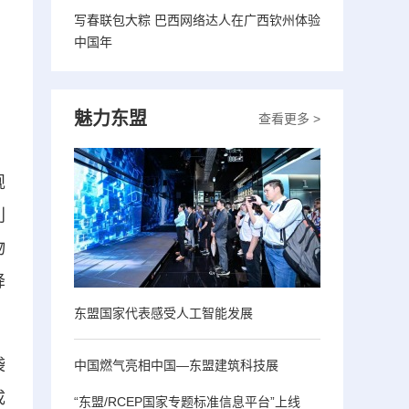
写春联包大粽 巴西网络达人在广西钦州体验
中国年
魅力东盟
查看更多 >
规
利
物
降
东盟国家代表感受人工智能发展
袋
中国燃气亮相中国—东盟建筑科技展
成
“东盟/RCEP国家专题标准信息平台”上线