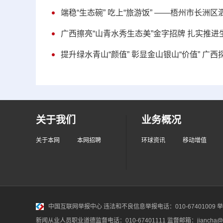
端稳“生态碗” 吃上“旅游饭” ——梧州市长
广西擦亮“山青水秀生态美”金字招牌 扎实推进
提升绿水青山“颜值” 彰显金山银山“价值” 广
关于我们
业务概况
关于本网
本网招聘
环球资讯
移动增值
中国互联网举报中心
违法和不良信息举报电话：010-67401009 举报邮
新闻从业人员职业道德监督电话：010-67401111 监督邮箱：jiancha@c