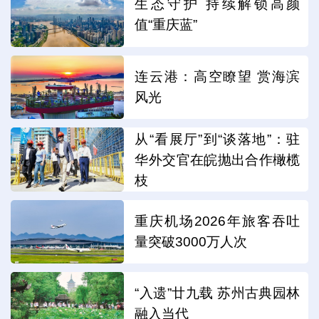
生态守护 持续解锁高颜
值“重庆蓝”
连云港：高空瞭望 赏海滨
风光
从“看展厅”到“谈落地”：驻
华外交官在皖抛出合作橄榄
枝
重庆机场2026年旅客吞吐
量突破3000万人次
“入遗”廿九载 苏州古典园林
融入当代