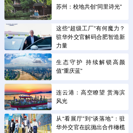
苏州：校地共创“同里诗光”
这些“超级工厂”有何魔力？
驻华外交官解码合肥智造新
力量
生态守护 持续解锁高颜
值“重庆蓝”
连云港：高空瞭望 赏海滨
风光
从“看展厅”到“谈落地”：驻
华外交官在皖抛出合作橄榄