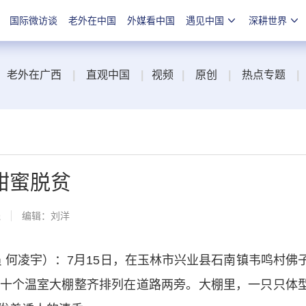
国际微访谈
老外在中国
外媒看中国
遇见中国
深耕世界
老外在广西
|
直观中国
|
视频
|
原创
|
热点专题
|
甜蜜脱贫
线
编辑：刘洋
何凌宇）：7月15日，在玉林市兴业县石南镇韦鸣村佛
十个温室大棚整齐排列在道路两旁。大棚里，一只只体