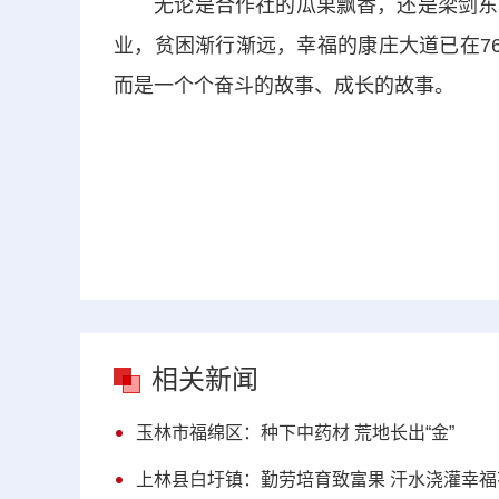
无论是合作社的瓜果飘香，还是梁剑东的
业，贫困渐行渐远，幸福的康庄大道已在7
而是一个个奋斗的故事、成长的故事。
相关新闻
玉林市福绵区：种下中药材 荒地长出“金”
上林县白圩镇：勤劳培育致富果 汗水浇灌幸福