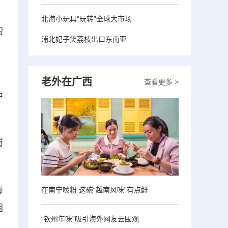
北海小玩具“玩转”全球大市场
的
浦北妃子笑荔枝出口东南亚
，
老外在广西
查看更多 >
中
岗
每
在南宁嗦粉 这碗“越南风味”有点鲜
困
“钦州年味”吸引海外网友云围观