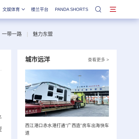
文娱体育
楼兰平台
PANDA SHORTS
站内搜索
一带一路
|
魅力东盟
城市远洋
查看更多 >
子
西江港口赤水港打通“广西造”房车出海快车
型
道