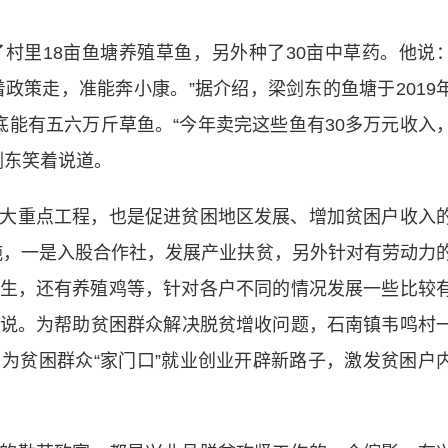
里18亩鱼塘养殖草鱼，另外种了30亩中草药。他说
跟着政策走，准能奔小康。”据介绍，梁剑东的鱼塘于2019
底能有五六万斤草鱼。“今年卖完这些鱼有30多万元收入
剑东笑着说道。
重点工程，也是促进贫困地区发展、增加贫困户收入
施，一是入股合作社，发展产业扶贫，另外针对有劳动力
生，还有养殖鸡等，针对各户不同的情况发展一些比较
永妹说。为帮助贫困群众解决脱贫增收问题，石南镇韦鸣村
为贫困群众“家门口”就业创业开辟新路子，激发贫困户