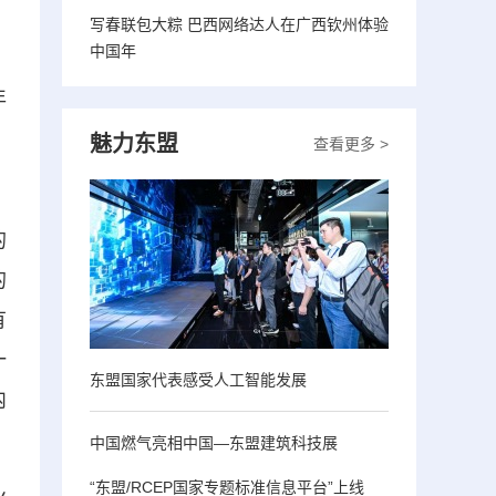
写春联包大粽 巴西网络达人在广西钦州体验
中国年
：
年
，
魅力东盟
查看更多 >
的
的
有
一
东盟国家代表感受人工智能发展
内
中国燃气亮相中国—东盟建筑科技展
“东盟/RCEP国家专题标准信息平台”上线