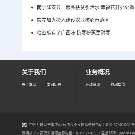
南宁隆安县：那乡扶贫引活水 幸福花开处处香
崇左加大投入建设农业核心示范区
哈密瓜有了广西味 抗寒粉蕉更耐寒
关于我们
业务概况
关于本网
本网招聘
环球资讯
移动增值
中国互联网举报中心
违法和不良信息举报电话：010-67401009 举报邮
新闻从业人员职业道德监督电话：010-67401111 监督邮箱：jiancha@c