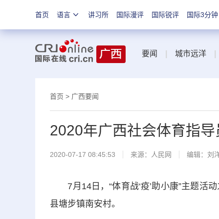
首页
语言
讲习所
国际漫评
国际锐评
国际3分钟
要闻
|
城市远洋
|
首页
>
广西要闻
2020年广西社会体育指
2020-07-17 08:45:53
来源：
人民网
编辑：刘
7月14日，“体育战‘疫’助小康”主题活
县塘步镇南安村。