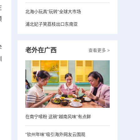
在
北海小玩具“玩转”全球大市场
预
浦北妃子笑荔枝出口东南亚
学
老外在广西
查看更多 >
训
在南宁嗦粉 这碗“越南风味”有点鲜
“钦州年味”吸引海外网友云围观