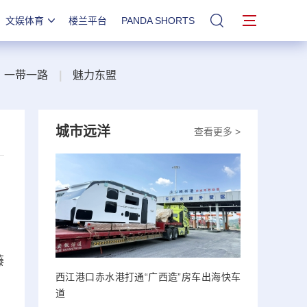
文娱体育
楼兰平台
PANDA SHORTS
站内搜索
一带一路
|
魅力东盟
城市远洋
查看更多 >
藤
西江港口赤水港打通“广西造”房车出海快车
道