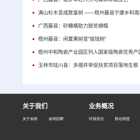
满山杉木变成致富树 ——梧州藤县宁康乡料
广西藤县：砂糖橘助力脱贫摘帽
梧州藤县：闲置果树变“摇钱树”
梧州中和陶瓷产业园区列入国家级陶瓷优秀产
玉林市陆川县：多措并举促扶贫项目落地生根
关于我们
业务概况
关于本网
本网招聘
环球资讯
移动增值