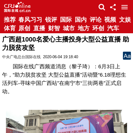
推荐
春风习习
锐评
国际
国内
评论
视频
文娱
体育
原创
直播
财智
城市
地方
环创
汽车
广西超1000名爱心主播投身大型公益直播 助
力脱贫攻坚
中央广电总台国际在线
2020-06-04 19:18:40
国际在线广西频道消息（黎子琦）：6月3日上
午，“助力脱贫攻坚 大型公益直播”活动暨“6.18理想生
活列车-寻味中国广西站”在南宁市“三街两巷”正式启
动。