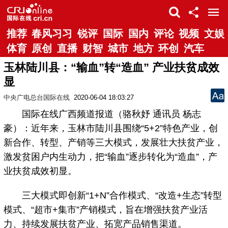
推荐
春风习习
锐评
国际
国内
评论
视频
文娱
体育
原创
直播
财智
城市
地方
环创
汽车
玉林陆川县：“输血”转“造血” 产业扶贫成效
显
中央广电总台国际在线
2020-06-04 18:03:27
国际在线广西频道报道（骆秋妤 通讯员 杨志
豪）：近年来，玉林市陆川县围绕“5+2”特色产业，创
新合作、转型、产销等三大模式，发展壮大扶贫产业，
激发贫困户内生动力，把“输血”逐步转化为“造血”，产
业扶贫成效初显。
三大模式即创新“1+N”合作模式、“改造+生态”转型
模式、“超市+集市”产销模式，旨在增强扶贫产业活
力、持续发展扶贫产业、拓宽产品销售渠道。