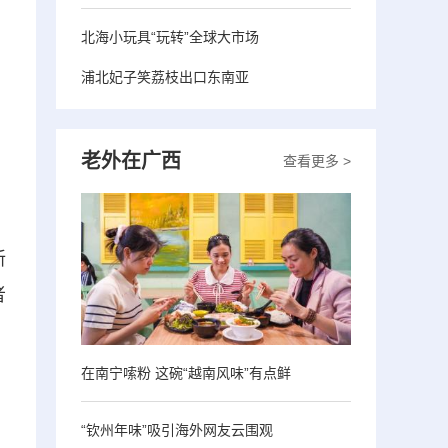
北海小玩具“玩转”全球大市场
浦北妃子笑荔枝出口东南亚
老外在广西
查看更多 >
新
者
在南宁嗦粉 这碗“越南风味”有点鲜
“钦州年味”吸引海外网友云围观