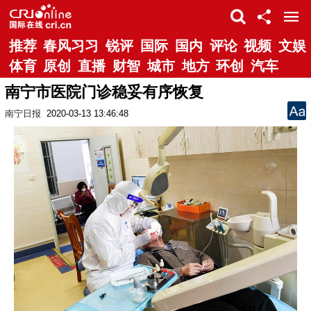
推荐
春风习习
锐评
国际
国内
评论
视频
文娱
体育
原创
直播
财智
城市
地方
环创
汽车
南宁市医院门诊稳妥有序恢复
南宁日报
2020-03-13 13:46:48