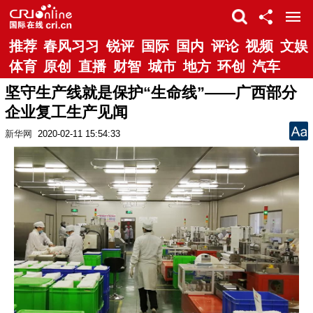
推荐
春风习习
锐评
国际
国内
评论
视频
文娱
体育
原创
直播
财智
城市
地方
环创
汽车
坚守生产线就是保护“生命线”——广西部分
企业复工生产见闻
新华网
2020-02-11 15:54:33