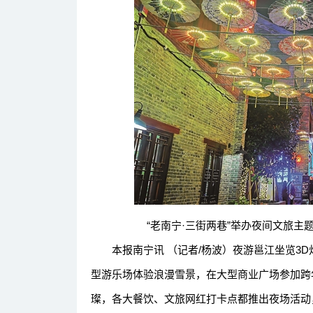
“老南宁·三街两巷”举办夜间文旅主题
本报南宁讯 （记者/杨波）夜游邕江坐览3D灯
型游乐场体验浪漫雪景，在大型商业广场参加跨年晚
璨，各大餐饮、文旅网红打卡点都推出夜场活动，