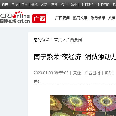
首页
国际
国内
视频
文娱
体育
汽车
城市
环球创业
环球财智
教
广西要闻
热门文章
政务参考
八桂
您的位置：
首页
>
广西要闻
南宁繁荣“夜经济” 消费添动
2020-01-03 08:55:03
|
来源：
广西日报
|
编辑
更多