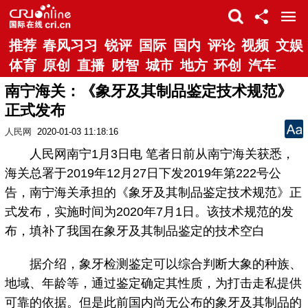
推荐
春风习习
锐评
国际
国内
评论
视频
文娱
体育
原创
直播
财智
城市
地方
环创
汽车
南宁海关：《象牙及其制品鉴定技术规范》
正式发布
人民网
2020-01-03 11:18:16
人民网南宁1月3日电 笔者日前从南宁海关获悉，
海关总署于2019年12月27日下发2019年第222号公
告，南宁海关承担的《象牙及其制品鉴定技术规范》正
式发布，实施时间为2020年7月1日。该技术规范的发
布，填补了我国在象牙及其制品鉴定的技术空白
据介绍，象牙检测鉴定可以综合判断大象的种族、
地域、年龄等，通过鉴定确定其性质，为打击走私提供
可靠的依据。但是此前国内尚无公布的象牙及其制品的