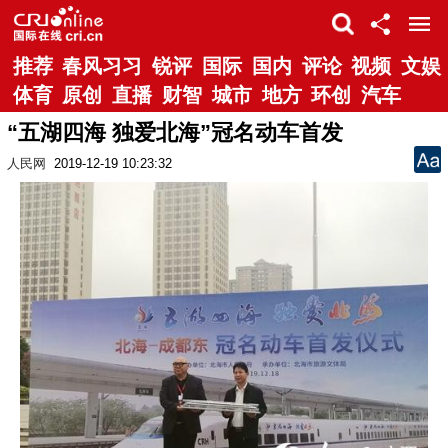
推荐
春风习习
锐评
国际
国内
评论
视频
文娱
体育
原创
直播
财智
城市
地方
环创
汽车
“五湖四海 独爱北海”冠名动车首发
人民网
2019-12-19 10:23:32