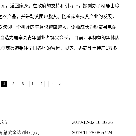
6万元，返回家乡。在政府的支持和引导下，她创办了柳鹿山珍
色农产品，并带动贫困户脱贫。随着家乡扶贫产业的发展，
受欢迎，李柳萍的生意也越做越大，逐渐成长为鹿寨县电商
柳萍当选为鹿寨县青年创业者协会会长。 目前，李柳萍的实体店
过电商渠道销往全国各地的蜜橙、灵芝、香菇等土特产1万多
1
2
3
4
5
下一页
成立
2019-12-02 10:16:26
 总奖金达到47万元
2019-11-28 08:57:24