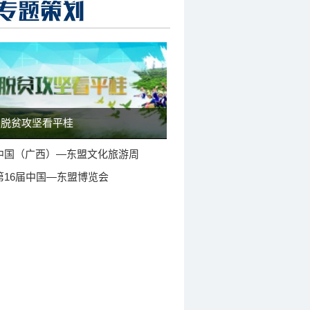
脱贫攻坚看平桂
中国（广西）—东盟文化旅游周
第16届中国—东盟博览会