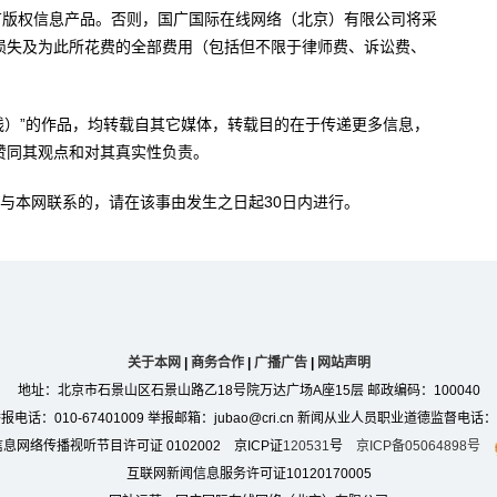
有版权信息产品。否则，国广国际在线网络（北京）有限公司将采
损失及为此所花费的全部费用（包括但不限于律师费、诉讼费、
。
在线）”的作品，均转载自其它媒体，转载目的在于传递更多信息，
赞同其观点和对其真实性负责。
与本网联系的，请在该事由发生之日起30日内进行。
关于本网
|
商务合作
|
广播广告
|
网站声明
地址：北京市石景山区石景山路乙18号院万达广场A座15层 邮政编码：100040
：010-67401009 举报邮箱：jubao@cri.cn 新闻从业人员职业道德监督电话：010-6
息网络传播视听节目许可证 0102002 京ICP证
120531
号
京ICP备05064898号
互联网新闻信息服务许可证10120170005