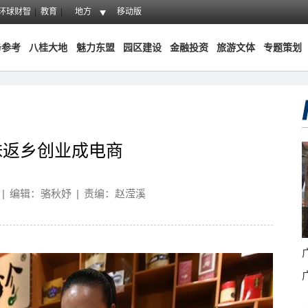
环球财智
教育
地方
移动版
务参考
八桂大地
魅力东盟
园区建设
金融投资
旅游文体
专题策划
妹返乡创业成电商
|
编辑：骆秋妤
|
责编：赵滢溪