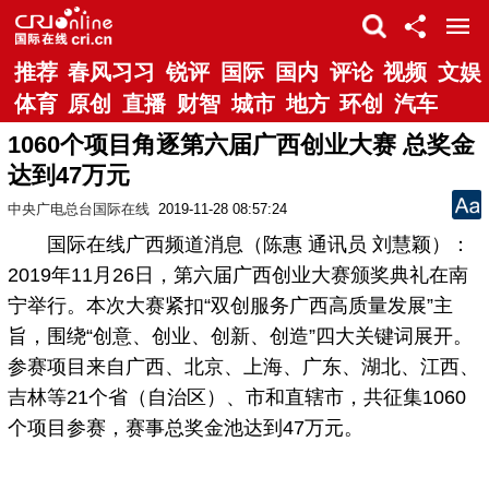
推荐
春风习习
锐评
国际
国内
评论
视频
文娱
体育
原创
直播
财智
城市
地方
环创
汽车
1060个项目角逐第六届广西创业大赛 总奖金
达到47万元
中央广电总台国际在线
2019-11-28 08:57:24
国际在线广西频道消息（陈惠 通讯员 刘慧颖）：
2019年11月26日，第六届广西创业大赛颁奖典礼在南
宁举行。本次大赛紧扣“双创服务广西高质量发展”主
旨，围绕“创意、创业、创新、创造”四大关键词展开。
参赛项目来自广西、北京、上海、广东、湖北、江西、
吉林等21个省（自治区）、市和直辖市，共征集1060
个项目参赛，赛事总奖金池达到47万元。