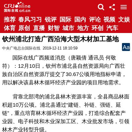
推荐
春风习习
锐评
国际
国内
评论
视频
文娱
体育
原创
直播
财智
城市
地方
环创
汽车
钦州浦北打造广西沿海大型木材加工基地
中央广电总台国际在线
2019-12-11 18:10:59
国际在线广西频道消息（唐颖倩 通讯员 何敬
符）：12月10日，钦州市浦北县自然资源局向广西壮
族自治区自然资源厅提交了30.67公顷用地指标申请，
用以解决该县林木循环经济产业园的项目用地需求。
背靠北部湾的浦北县林木资源丰富，全县商品林面
积超10万公顷。浦北县通过“建链、补链、强链、延
链”，重点培育林木循环经济产业园，打造综合配套产
业园、电子科技和木业深加工区、木业批发市场，引领
林木产业转型升级。