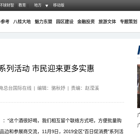
环球财智
教育
地方
移动版
务参考
八桂大地
魅力东盟
园区建设
金融投资
旅游文体
专题策划
”系列活动 市民迎来更多实惠
电总台国际在线
|
编辑：骆秋妤
|
责编：赵滢溪
：“这个酒很好喝，我们相互留个联络方式吧，方便批量购
边和参展商交流，11月9日，2019全区“百日促消费”系列活