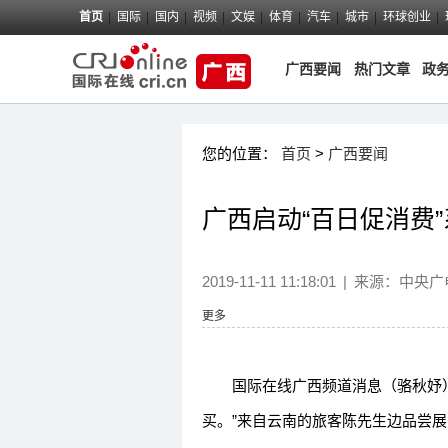
首页
国际
国内
视频
文娱
体育
汽车
城市
环球创业
广西要闻
热门文章
政
您的位置：
首页
>
广西要闻
广西启动“百日促消费
2019-11-11 11:18:01
|
来源：
中央广
更多
国际在线广西频道消息（骆秋妤）
买。”来自云南的旅客陈先生边品尝展品