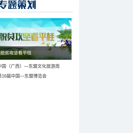
脱贫攻坚看平桂
中国（广西）—东盟文化旅游周
第16届中国—东盟博览会