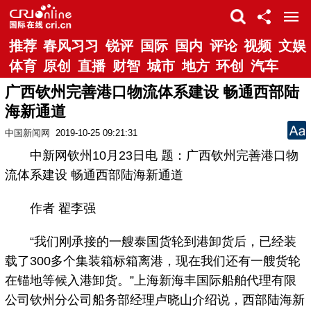
推荐
春风习习
锐评
国际
国内
评论
视频
文娱
体育
原创
直播
财智
城市
地方
环创
汽车
广西钦州完善港口物流体系建设 畅通西部陆
海新通道
中国新闻网
2019-10-25 09:21:31
中新网钦州10月23日电 题：广西钦州完善港口物
流体系建设 畅通西部陆海新通道
作者 翟李强
“我们刚承接的一艘泰国货轮到港卸货后，已经装
载了300多个集装箱标箱离港，现在我们还有一艘货轮
在锚地等候入港卸货。”上海新海丰国际船舶代理有限
公司钦州分公司船务部经理卢晓山介绍说，西部陆海新