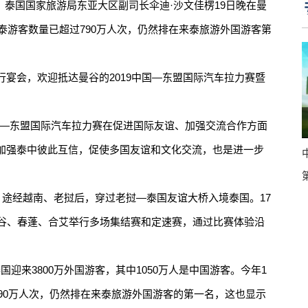
泰国国家旅游局东亚大区副司长伞迪·沙文佳楞19日晚在曼
来泰游客数量已超过790万人次，仍然排在来泰旅游外国游客第
会，欢迎抵达曼谷的2019中国—东盟国际汽车拉力赛暨
。
—东盟国际汽车拉力赛在促进国际友谊、加强交流合作方面
加强泰中彼此互信，促使多国友谊和文化交流，也是进一步
途经越南、老挝后，穿过老挝—泰国友谊大桥入境泰国。17
曼谷、春蓬、合艾举行多场集结赛和定速赛，通过比赛体验沿
迎来3800万外国游客，其中1050万人是中国游客。今年1
790万人次，仍然排在来泰旅游外国游客的第一名，这也显示