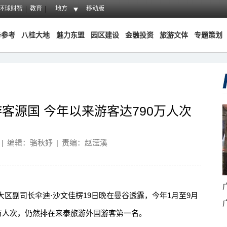
环球财智
教育
地方
移动版
务参考
八桂大地
魅力东盟
园区建设
金融投资
旅游文体
专题策划
客源国 今年以来游客达790万人次
|
编辑：骆秋妤
|
责编：赵滢溪
副司长伞迪·沙文佳楞19日晚在曼谷透露，今年1月至9月
0万人次，仍然排在来泰旅游外国游客第一名。