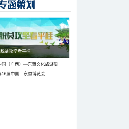
脱贫攻坚看平桂
中国（广西）—东盟文化旅游周
第16届中国—东盟博览会