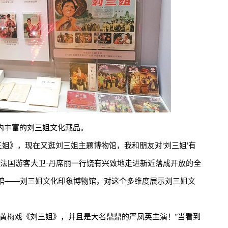
内丰富的刘三姐文化藏品。
姐》，现在又逛刘三姐主题博物馆，我和朋友对‘刘三姐’有
，法国游客大卫·丹席丽一行饶有兴致地走进新近落成开放的全
馆——刘三姐文化印象博物馆，对这个多维度展示刘三姐文
。
梅戏《刘三姐》，并且是大名鼎鼎的严凤英主演！”当看到