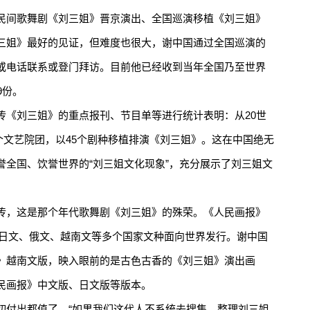
间歌舞剧《刘三姐》晋京演出、全国巡演移植《刘三姐》
三姐》最好的见证，但难度也很大，谢中国通过全国巡演的
或电话联系或登门拜访。目前他已经收到当年全国乃至世界
9份。
《刘三姐》的重点报刊、节目单等进行统计表明：从20世
9个文艺院团，以45个剧种移植排演《刘三姐》。这在中国绝无
誉全国、饮誉世界的“刘三姐文化现象”，充分展示了刘三姐文
，这是那个年代歌舞剧《刘三姐》的殊荣。《人民画报》
文、日文、俄文、越南文等多个国家文种面向世界发行。谢中国
》越南文版，映入眼前的是古色古香的《刘三姐》演出画
民画报》中文版、日文版等版本。
付出都值了。“如果我们这代人不系统去搜集、整理刘三姐