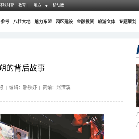
环球财智
教育
地方
移动版
务参考
八桂大地
魅力东盟
园区建设
金融投资
旅游文体
专题策划
阳朔的背后故事
报
|
编辑：骆秋妤
|
责编：赵滢溪