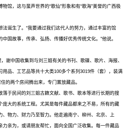
物馆，这与蜚声世界的“歌仙”形象和有“歌海”美誉的广西极
法诞生了。“我要通过我们这代人的努力，通过丰富的馆
的中国故事，传承、弘扬、传播好优秀传统文化。”他说。
，谢中国收集到与刘三姐有关的书刊、歌碟、歌片、海报、
用品、工艺品等共十大类100多个系列3019件（套），装满
居住的两个房间腾出来，专门置放藏品。
落于民间的刘三姐古籍文献、歌书、歌本等进行长期的搜
个庞大的系统工程。尤其是每件藏品都来之不易，所有的藏
力、物力、财力乃至智力。他走遍南宁、柳州、北京、上
亲力亲为，或请朋友帮忙，面向全国广泛收集。每一件藏品