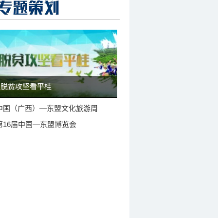
脱贫攻坚看平桂
中国（广西）—东盟文化旅游周
第16届中国—东盟博览会