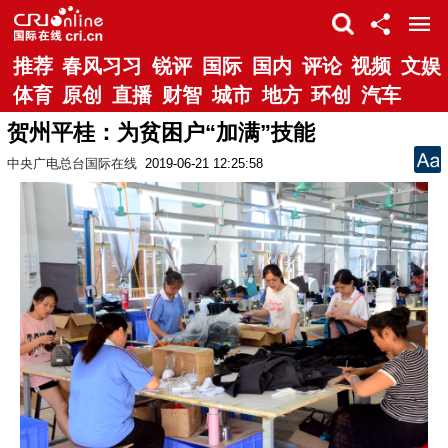
推荐
春风习习
锐评
国际
国内
评论
视频
文娱
体育
原创
直播
财智
城市
地方
环创
汽车
贺州平桂：为贫困户“加满”技能
中央广电总台国际在线
2019-06-21 12:25:58