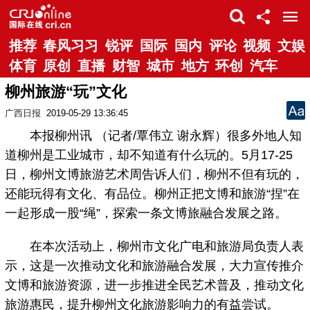
推荐
春风习习
锐评
国际
国内
评论
视频
文娱
体育
原创
直播
财智
城市
地方
环创
汽车
柳州旅游“玩”文化
广西日报
2019-05-29 13:36:45
本报柳州讯 （记者/覃伟立 谢永辉）很多外地人知
道柳州是工业城市，却不知道有什么玩的。5月17-25
日，柳州文博旅游艺术周告诉人们，柳州不但有玩的，
还能玩得有文化、有品位。柳州正把文博和旅游“捏”在
一起形成一股“绳”，探索一条文博旅融合发展之路。
在本次活动上，柳州市文化广电和旅游局负责人表
示，这是一次推动文化和旅游融合发展，大力宣传推介
文博和旅游资源，进一步推进全民艺术普及，推动文化
旅游惠民，提升柳州文化旅游影响力的有益尝试。