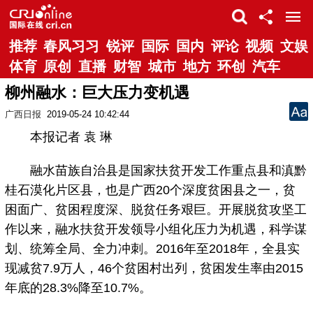
推荐
春风习习
锐评
国际
国内
评论
视频
文娱
体育
原创
直播
财智
城市
地方
环创
汽车
柳州融水：巨大压力变机遇
广西日报
2019-05-24 10:42:44
本报记者 袁 琳
融水苗族自治县是国家扶贫开发工作重点县和滇黔
桂石漠化片区县，也是广西20个深度贫困县之一，贫
困面广、贫困程度深、脱贫任务艰巨。开展脱贫攻坚工
作以来，融水扶贫开发领导小组化压力为机遇，科学谋
划、统筹全局、全力冲刺。2016年至2018年，全县实
现减贫7.9万人，46个贫困村出列，贫困发生率由2015
年底的28.3%降至10.7%。