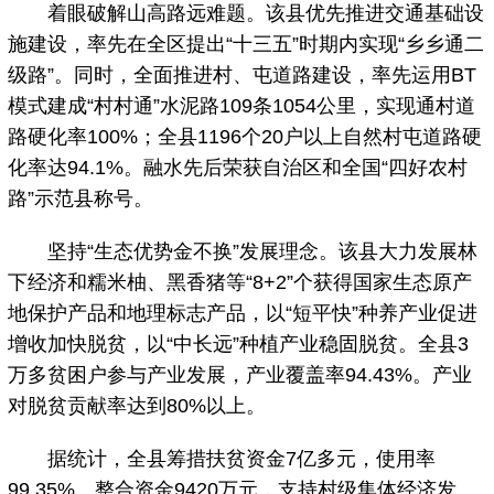
着眼破解山高路远难题。该县优先推进交通基础设
施建设，率先在全区提出“十三五”时期内实现“乡乡通二
级路”。同时，全面推进村、屯道路建设，率先运用BT
模式建成“村村通”水泥路109条1054公里，实现通村道
路硬化率100%；全县1196个20户以上自然村屯道路硬
化率达94.1%。融水先后荣获自治区和全国“四好农村
路”示范县称号。
坚持“生态优势金不换”发展理念。该县大力发展林
下经济和糯米柚、黑香猪等“8+2”个获得国家生态原产
地保护产品和地理标志产品，以“短平快”种养产业促进
增收加快脱贫，以“中长远”种植产业稳固脱贫。全县3
万多贫困户参与产业发展，产业覆盖率94.43%。产业
对脱贫贡献率达到80%以上。
据统计，全县筹措扶贫资金7亿多元，使用率
99.35%。整合资金9420万元，支持村级集体经济发