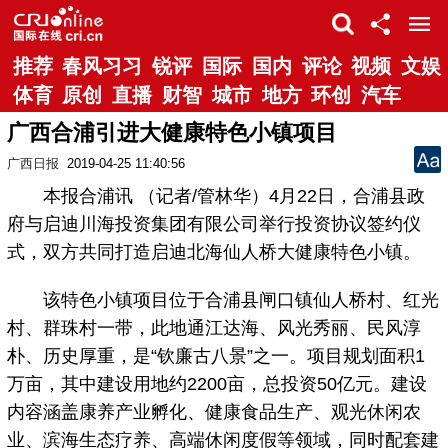
推荐
春风习习
锐评
国际
国内
评论
视频
文娱
体育
原创
直播
财智
城市
地方
环创
汽车
广西合浦引进大健康特色小镇项目
广西日报
2019-04-25 11:40:56
本报合浦讯 （记者/管林华）4月22日，合浦县政
府与启迪川海投资集团有限公司举行投资协议签约仪
式，双方共同打造启迪北海仙人桥大健康特色小镇。
该特色小镇项目位于合浦县闸口镇仙人桥村、红光
村、群珠村一带，此地通江达海、风光秀丽、民风淳
朴、历史厚重，是“钦廉古八景”之一。项目规划面积1
万亩，其中建设用地约2200亩，总投资50亿元。建设
内容涵盖康养产业孵化、健康食品生产、观光休闲农
业、滨海生态疗养、高端休闲度假等领域，同时配套建