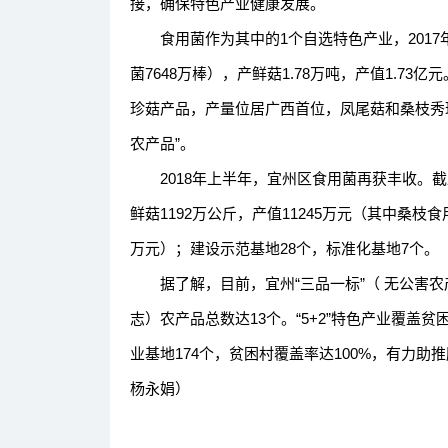
接，确保特色产业健康发展。
食用菌作为其中的1个自选特色产业，2017年
菌7648万棒），产鲜菇1.78万吨，产值1.7
珍菇产品，产量位居广西首位，凤尾菇和桑枝秀珍
农产品”。
2018年上半年，宜州区食用菌再获丰收。截止2
鲜菇1192万公斤，产值11245万元（其中桑枝食用
万元）；建设示范基地28个，标准化基地7个。
据了解，目前，宜州“三品一标”（ 无公害农
志）农产品总数达13个。“5+2”特色产业覆盖贫困户
业基地174个，贫困村覆盖率达100%，有力助推
杨永娟）