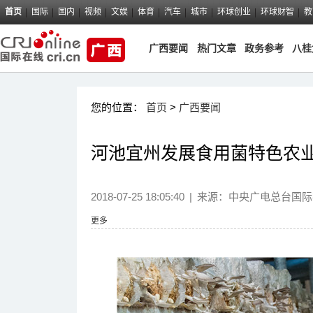
首页
国际
国内
视频
文娱
体育
汽车
城市
环球创业
环球财智
教
广西要闻
热门文章
政务参考
八桂
您的位置：
首页
>
广西要闻
河池宜州发展食用菌特色农
2018-07-25 18:05:40
|
来源：
中央广电总台国际
更多