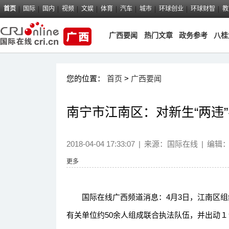
首页
国际
国内
视频
文娱
体育
汽车
城市
环球创业
环球财智
教
广西要闻
热门文章
政务参考
八桂
您的位置：
首页
>
广西要闻
南宁市江南区：对新生“两违
2018-04-04 17:33:07
|
来源：
国际在线
|
编辑
更多
国际在线广西频道消息：4月3日，江南区组
有关单位约50余人组成联合执法队伍，并出动１