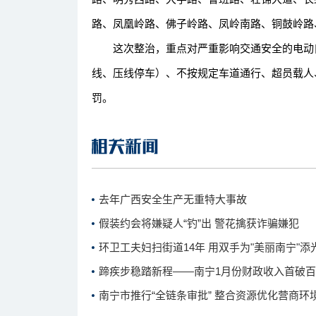
路、凤凰岭路、佛子岭路、凤岭南路、铜鼓岭路
这次整治，重点对严重影响交通安全的电动自
线、压线停车）、不按规定车道通行、超员载人
罚。
去年广西安全生产无重特大事故
假装约会将嫌疑人“钓”出 警花擒获诈骗嫌犯
环卫工夫妇扫街道14年 用双手为"美丽南宁"添
蹄疾步稳踏新程——南宁1月份财政收入首破
南宁市推行“全链条审批” 整合资源优化营商环