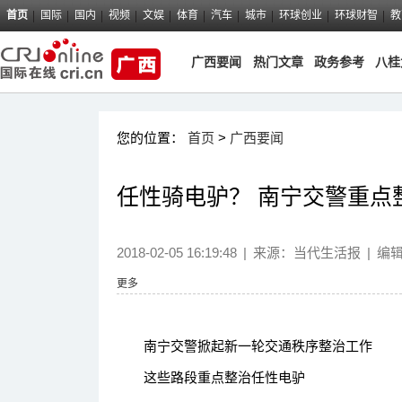
首页
国际
国内
视频
文娱
体育
汽车
城市
环球创业
环球财智
教
广西要闻
热门文章
政务参考
八桂
您的位置：
首页
>
广西要闻
任性骑电驴？ 南宁交警重点
2018-02-05 16:19:48
|
来源：
当代生活报
|
编
更多
南宁交警掀起新一轮交通秩序整治工作
这些路段重点整治任性电驴