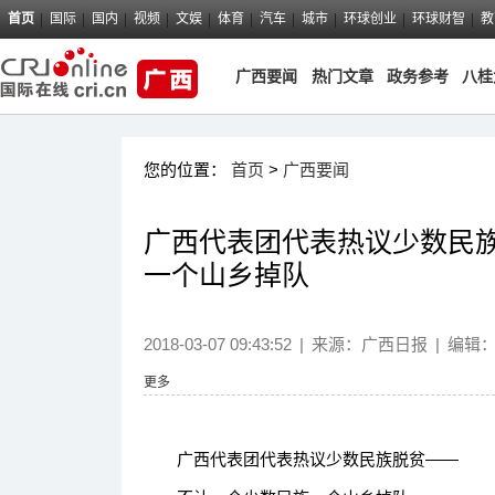
首页
国际
国内
视频
文娱
体育
汽车
城市
环球创业
环球财智
教
广西要闻
热门文章
政务参考
八桂
您的位置：
首页
>
广西要闻
广西代表团代表热议少数民
一个山乡掉队
2018-03-07 09:43:52
|
来源：
广西日报
|
编辑
更多
广西代表团代表热议少数民族脱贫——