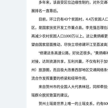
多年来，该县受区位边缘性制约，对外交通不
展排名一直靠后。
目前，环江仍有43个贫困村，4.4万贫困人口
区，是国家扶贫开发工作重点县。李克强总理在
再减少农村贫困人口1000万以上。这让黄炳峰
望由国家层面推动，尽快立项修建环江至荔波高
“修建这条高速公路，好处还很多。”黄炳峰
对接，达到资源共享，互利共赢，不仅有利于加
州）旅游圈，而且极大改善西部地区交通网络条
流合作发挥重要的桥梁和纽带作用。
来自贺州市的全国人大代表林冠，同样牵挂少
瑶群众脱贫致富的建议。
贺州土瑶是世界上唯一的土瑶支系，约有600