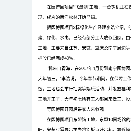
在园博园项目“飞瀑湖”工地，一台钩机正在
现，成片的南洋松林开始显绿。
据园博园项目3标绿化生产经理李皓介绍，他们
建、绿化、水电，已经有部分工人放假回家。由
工地，主要来自江苏、安徽、重庆及南宁周边等
标段已经完成40%。
“我来自青海，在2017年4月份到南宁园博
大年初三。”李浩说，今年春节期间，在保障工
饭，工地也会举行抽奖等娱乐活动，并发放福利
工地开工了，大年初七所有工人都回来做工，投
等园博园开园后带家人来参观
在园博园项目东盟馆工地，东盟10国场馆的
叶。安装时需要吊车先将铝板百叶吊起，靠近塔