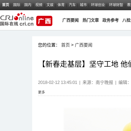
首页
国际
国内
视频
文娱
体育
汽车
城市
环球创业
环球财智
教
广西要闻
热门文章
政务参考
八桂
您的位置：
首页
>
广西要闻
【新春走基层】坚守工地 他
2018-02-12 13:45:01
|
来源：
南宁晚报
|
编辑
更多