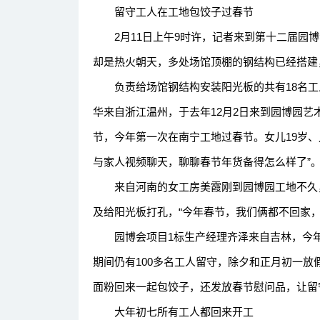
留守工人在工地包饺子过春节
2月11日上午9时许，记者来到第十二届园博
却是热火朝天，多处场馆顶棚的钢结构已经搭建
负责给场馆钢结构安装阳光板的共有18名工人
华来自浙江温州，于去年12月2日来到园博园艺
节，今年第一次在南宁工地过春节。女儿19岁、
与家人视频聊天，聊聊春节年货备得怎么样了”
来自河南的女工房美霞刚到园博园工地不久，
及给阳光板打孔，“今年春节，我们俩都不回家，
园博会项目1标生产经理齐泽来自吉林，今年
期间仍有100多名工人留守，除夕和正月初一
面粉回来一起包饺子，还发放春节慰问品，让留
大年初七所有工人都回来开工