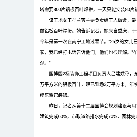
塔需要800片铝板百叶焊拼，一天只能安装80片
该工地女工牟兰芳主要负责给工人做饭，最多
做铝板百叶焊接。她告诉记者，她来自重庆，于
今年是第一次在南宁工地过春节。“25岁的女儿
家，我已经打电话告诉他们，他们也很理解。”
观。”
园博园2标装饰工程项目负责人吕建斌称，东盟
万平方米的铝板百叶，现已到场3万平方米。年
成东盟馆装饰。
昨日，记者从第十二届园博会规划建设与用地
建筑完成60%，市政道路排水完成70%，园林完成