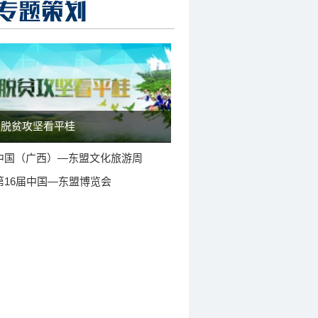
脱贫攻坚看平桂
中国（广西）—东盟文化旅游周
第16届中国—东盟博览会