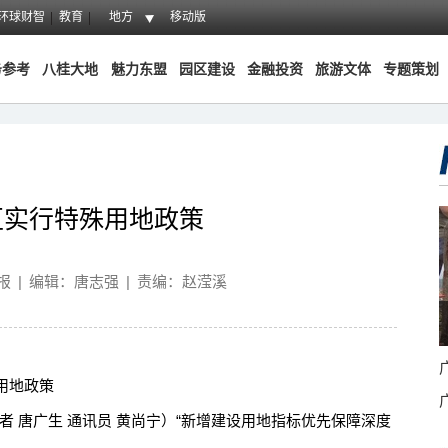
环球财智
教育
地方
移动版
务参考
八桂大地
魅力东盟
园区建设
金融投资
旅游文体
专题策划
区实行特殊用地政策
报
|
编辑：唐志强
|
责编：赵滢溪
用地政策
 唐广生 通讯员 黄尚宁）“新增建设用地指标优先保障深度