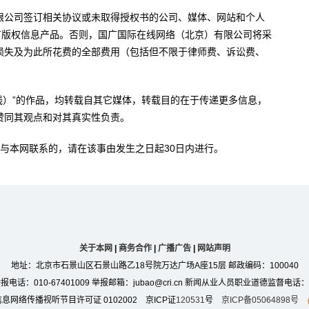
限公司签订相关协议或未取得授权书的公司、媒体、网站和个人
有版权信息产品。否则，国广国际在线网络（北京）有限公司将采
损失及为此所花费的全部费用（包括但不限于律师费、诉讼费、
。
在线）”的作品，均转载自其它媒体，转载目的在于传递更多信息，
赞同其观点和对其真实性负责。
与本网联系的，请在该事由发生之日起30日内进行。
关于本网
|
商务合作
|
广播广告
|
网站声明
地址：北京市石景山区石景山路乙18号院万达广场A座15层 邮政编码：100040
：010-67401009 举报邮箱：jubao@cri.cn 新闻从业人员职业道德监督电话：010-6
息网络传播视听节目许可证 0102002 京ICP证
120531
号
京ICP备05064898号