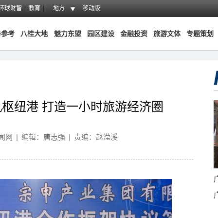
环球财智
教育
地方
移动版
务参考
八桂大地
魅力东盟
园区建设
金融投资
旅游文体
专题策划
枢纽港 打造一小时旅游经济圈
闻网
|
编辑：唐志强
|
责编：赵滢溪