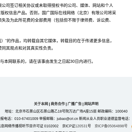
限公司签订相关协议或未取得授权书的公司、媒体、网站和个人
有版权信息产品。否则，国广国际在线网络（北京）有限公司将采
损失及为此所花费的全部费用（包括但不限于律师费、诉讼费、
。
在线）”的作品，均转载自其它媒体，转载目的在于传递更多信息，
赞同其观点和对其真实性负责。
与本网联系的，请在该事由发生之日起30日内进行。
关于本网
|
商务合作
|
广播广告
|
网站声明
地址：北京市石景山区石景山路乙18号院万达广场A座15层 邮政编码：100040
：010-67401009 举报邮箱：jubao@cri.cn 新闻从业人员职业道德监督电话：010-6
息网络传播视听节目许可证 0102002 京ICP证
120531
号
京ICP备05064898号