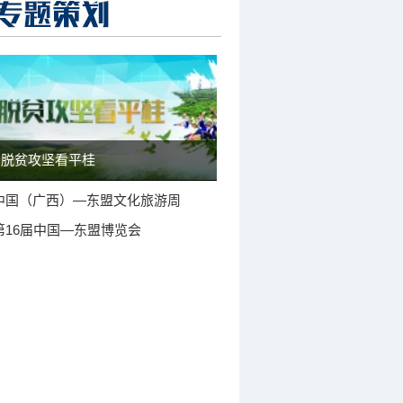
脱贫攻坚看平桂
中国（广西）—东盟文化旅游周
第16届中国—东盟博览会