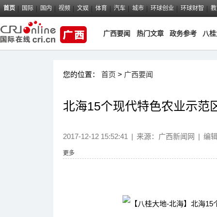
首页
国际
国内
视频
文娱
体育
汽车
城市
环球创业
环球财智
教
广西要闻
热门文章
政务参考
八桂
您的位置：
首页
>
广西要闻
北海15个现代特色农业示范
2017-12-12 15:52:41
|
来源：
广西新闻网
|
编
更多