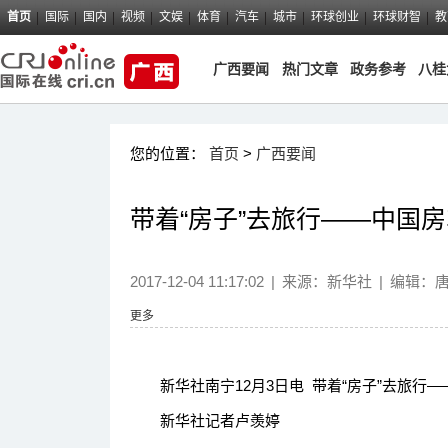
首页
国际
国内
视频
文娱
体育
汽车
城市
环球创业
环球财智
教
广西要闻
热门文章
政务参考
八桂
您的位置：
首页
>
广西要闻
带着“房子”去旅行——中国
2017-12-04 11:17:02
|
来源：
新华社
|
编辑：
更多
新华社南宁12月3日电 带着“房子”去旅行
新华社记者卢羡婷