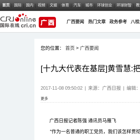
首页
国际
国内
视频
文娱
体育
汽车
城市
环球创业
环球财智
教
广西要闻
热门文章
政务参考
八桂
您的位置：
首页
>
广西要闻
[十九大代表在基层]黄雪慧
2017-11-08 09:50:02
|
来源：
广西日报
|
编辑
更多
广西日报记者陈强 通讯员马雁飞
“作为一名普通的职工党员，我们该怎样贯彻