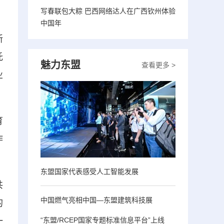
写春联包大粽 巴西网络达人在广西钦州体验
中国年
新
托
魅力东盟
查看更多 >
业
育
作
东盟国家代表感受人工智能发展
共
中国燃气亮相中国—东盟建筑科技展
的
“东盟/RCEP国家专题标准信息平台”上线
一