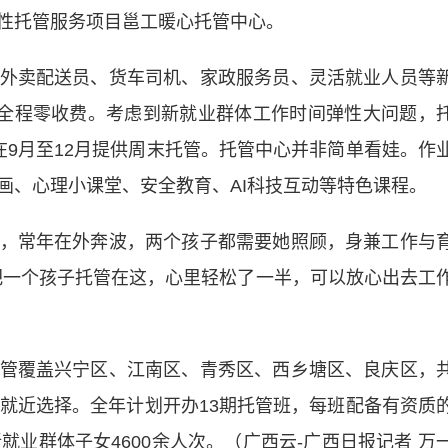
性托管服务项目邕工暖心托管中心。
卖配送员、货车司机、家政服务员、灵活就业人员等
，全程零收费。考虑到新就业群体工作时间弹性大问题，
在9月至12月提供周末托管。托管中心并非简单看娃。作
画、心理小课堂、安全教育、AI科技互动等特色课程。
常年在外奔波，两个孩子都需要她照顾，身兼工作与
把一个孩子托管在这，心里轻松了一半，可以放心出去工
覆盖兴宁区、江南区、青秀区、西乡塘区、良庆区，
可就近选择。全年计划开办13期托管班，每班配备有资质
就业群体子女4600余人次。（广西云-广西日报记者 万