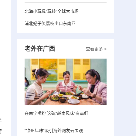
北海小玩具“玩转”全球大市场
浦北妃子笑荔枝出口东南亚
老外在广西
查看更多 >
在南宁嗦粉 这碗“越南风味”有点鲜
手
“钦州年味”吸引海外网友云围观
衔