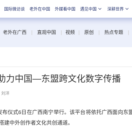
国际微访谈
老外在中国
外媒看中国
遇见中国
深耕世界
老外在广西
|
直观中国
|
视频
|
原创
|
热点专题
|
 助力中国—东盟跨文化数字传播
：刘洋
线发布仪式6日在广西南宁举行。该平台将依托广西面向东
搭建中外创作者文化共创通道。