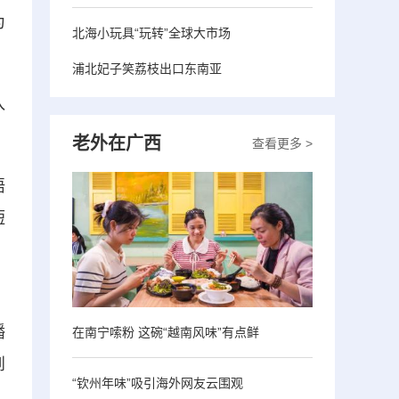
为
北海小玩具“玩转”全球大市场
浦北妃子笑荔枝出口东南亚
入
老外在广西
查看更多 >
语
短
，
播
在南宁嗦粉 这碗“越南风味”有点鲜
到
“钦州年味”吸引海外网友云围观