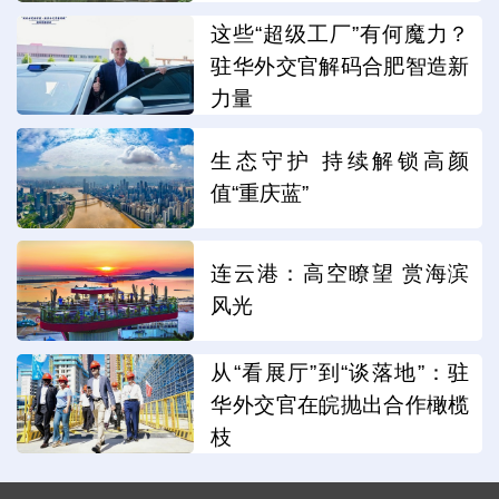
这些“超级工厂”有何魔力？
驻华外交官解码合肥智造新
力量
生态守护 持续解锁高颜
值“重庆蓝”
连云港：高空瞭望 赏海滨
风光
从“看展厅”到“谈落地”：驻
华外交官在皖抛出合作橄榄
枝