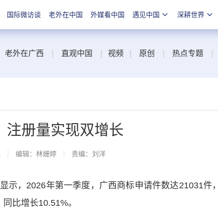
国际微访谈
老外在中国
外媒看中国
遇见中国
深耕世界
老外在广西
|
直观中国
|
视频
|
原创
|
热点专题
|
、注册量实现双增长
线
编辑：林姗婷
责编：刘洋
，2026年第一季度，广西商标申请件数达21031件
同比增长10.51%。