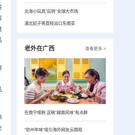
茶
北海小玩具“玩转”全球大市场
茶
浦北妃子笑荔枝出口东南亚
度
品
老外在广西
查看更多 >
商
，
品
在南宁嗦粉 这碗“越南风味”有点鲜
熟
全
“钦州年味”吸引海外网友云围观